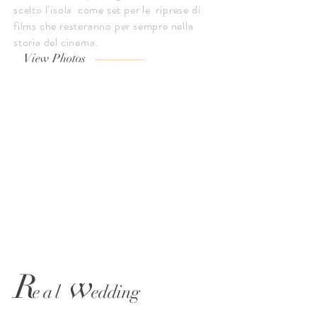
scelto l’isola come set per le riprese di
films che resteranno per sempre nella
storia del cinema.
View Photos
R
w
eal
edding