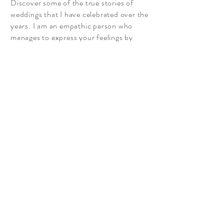
Discover some of the true stories of
weddings that I have celebrated over the
years. I am an empathic person who
manages to express your feelings by
entering, with extreme delicacy your love
story, to grasp the appropriate nuances
to make your wedding emotional and
unique.
Scopri le storie vere di Matrimoni che ho
celebrato negli anni. Sono una persona
empatica che riesce ad esprimere i vostri
sentimenti entrando, con estrema
delicatezza, nella vostra storia d’amore
per coglierne le sfumature adeguate a
rendere il vostro matrimonio
emozionante e unico.