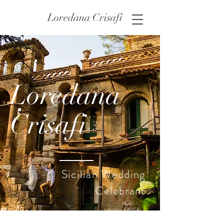
Loredana Crisafi
Loredana
Crisafi
Sicilian Wedding
Celebrant